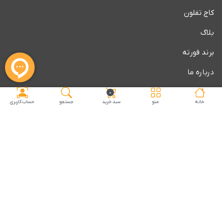
کاج تفلون
بلاگ
برند فورته
درباره ما
ثبت گارانتی
۰
خانه
منو
سبد خرید
جستجو
حساب کاربری
محصولات تخفیف دار کاج تفلون
تماس با شرکت کاج تفلون
آدرس:
تهران، میدان شوش، خیابان صابونیان، پاساژ پرنسا، طبقه۵،
واحد۵۱۴
پست الکترونیک :
support@kajteflon.com
فکس :
۰۲۱-۵۶۸۰۹۲۶۶