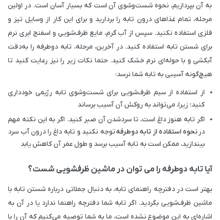
به آن بپردازیم، نحوه شست‌وشوی آن است که بسیار آسان است. در اولین
مرحله، تمام غذاهای درون تابه را بردارید و برای این کار از وسایل تیز و
فلزی استفاده نکنید. سپس از آب گرم، مایع ظرف‌شویی و اسفنج ابری نرم
برای شستن تابه استفاده کنید. در آخرین، مرحله، تابه دوطرفه را به‌دقت
آبکشی و با حوله‌ای نرم خشک کنید. حتما نکات زیر را نیز رعایت کنید تا
هیچ‌گونه آسیبی به تابه شما نرسد:
از استفاده از سیم ظرف‌شویی برای شست‌وشوی تابه رژیمی خودداری
کنید؛ زیرا، می‌تواند به روکش آن آسیب برساند
اگر تابه هنوز داغ است، تا سردشدن آن صبر کنید. اگر به این نکته مهم
در
نحوه استفاده از تابه دوطرفه
توجه نکنید و تابه داغ را درون آب سرد
بیندازید، ممکن است به تابه آسیب برسد و طول عمر آن کاهش یابد
آیا تابه دوطرفه را می توان در ماشین ظرفشویی شست؟
بهتر است در دفترچه راهنمای تابه، به دنبال جملاتی درباره شستن تابه با
ماشین ظرف‌شویی بگردید. اگر تابه شما دفترچه راهنما ندارد یا در آن به
اشاره‌ای به این موضوع نشده است، ما به شما توصیه می‌کنیم که آن را با