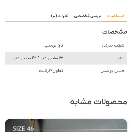
ماهی
درب
مشخصات
بررسی تخصصی
نظرات (۰)
پیرکس
کاج
مشخصات
تفلون
عدد
شرکت سازنده
کاج نچسب
سایز
۲۶ سانتی متر * ۴۶ سانتی متر
جنس پوشش
تفلون/گرانیت
محصولات مشابه